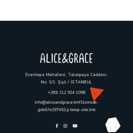
Esentepe Mahallesi, Talatpaşa Caddesi,
No: 5/1, Şişli / İSTANBUL
+(90) 212 924 1098
info@aliceandgrace.kmf1kzmzdk-
gok67e297452.p.temp-site.link