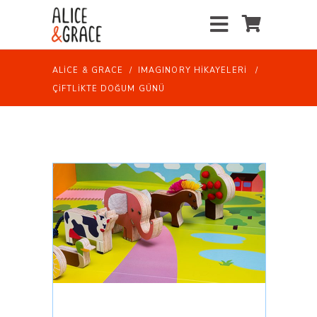
ALICE & GRACE
/
IMAGINORY HİKAYELERİ
/
ÇIFTLIKTE DOĞUM GÜNÜ