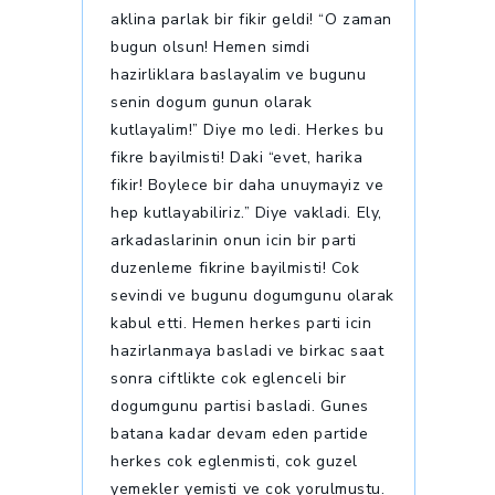
aklina parlak bir fikir geldi! “O zaman
bugun olsun! Hemen simdi
hazirliklara baslayalim ve bugunu
senin dogum gunun olarak
kutlayalim!” Diye mo ledi. Herkes bu
fikre bayilmisti! Daki “evet, harika
fikir! Boylece bir daha unuymayiz ve
hep kutlayabiliriz.” Diye vakladi. Ely,
arkadaslarinin onun icin bir parti
duzenleme fikrine bayilmisti! Cok
sevindi ve bugunu dogumgunu olarak
kabul etti. Hemen herkes parti icin
hazirlanmaya basladi ve birkac saat
sonra ciftlikte cok eglenceli bir
dogumgunu partisi basladi. Gunes
batana kadar devam eden partide
herkes cok eglenmisti, cok guzel
yemekler yemisti ve cok yorulmustu.