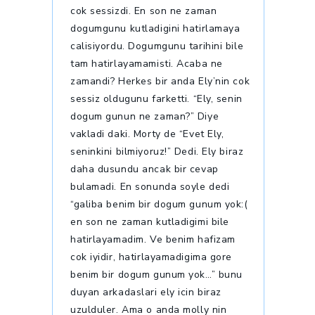
cok sessizdi. En son ne zaman
dogumgunu kutladigini hatirlamaya
calisiyordu. Dogumgunu tarihini bile
tam hatirlayamamisti. Acaba ne
zamandi? Herkes bir anda Ely’nin cok
sessiz oldugunu farketti. “Ely, senin
dogum gunun ne zaman?” Diye
vakladi daki. Morty de “Evet Ely,
seninkini bilmiyoruz!” Dedi. Ely biraz
daha dusundu ancak bir cevap
bulamadi. En sonunda soyle dedi
“galiba benim bir dogum gunum yok:(
en son ne zaman kutladigimi bile
hatirlayamadim. Ve benim hafizam
cok iyidir, hatirlayamadigima gore
benim bir dogum gunum yok…” bunu
duyan arkadaslari ely icin biraz
uzulduler. Ama o anda molly nin