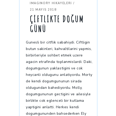
IMAGINORY HİKAYELERİ
21 MAYIS 2018
ÇIFTLIKTE DOĞUM
GÜNÜ
Gunesli bir citflik sabahiydi. Ciftligin
butun sakinleri, kahvaltilarini yapmis,
birbirleriyle sohbet etmek uzere
agacin etrafinda toplanmislardi. Daki,
dogumgunun yaklastigini ve cok
heycanli oldugunu anlatiyordu. Morty
de kendi dogumgununun sirada
oldugundan bahediyordu. Molly,
dogumgununun gectigini ve ailesiyle
birlikte cok eglenceli bir kutlama
yaptigini anlatti. Herkes kendi
dogumgununden bahsederken Ely