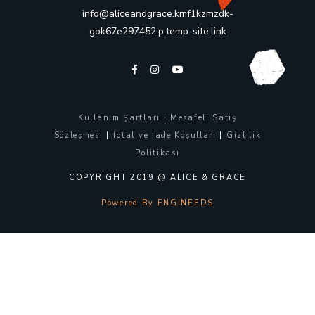
info@aliceandgrace.kmf1kzmzdk-
gok67e297452.p.temp-site.link
Kullanım Şartları
|
Mesafeli Satış
Sözleşmesi
|
İptal ve İade Koşulları
|
Gizlilik
Politikası
COPYRIGHT 2019 @ ALICE & GRACE
Powered By ENGINEEDS