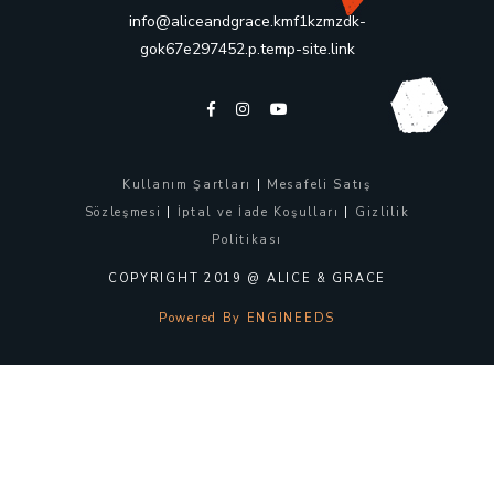
info@aliceandgrace.kmf1kzmzdk-
gok67e297452.p.temp-site.link
Kullanım Şartları
|
Mesafeli Satış
Sözleşmesi
|
İptal ve İade Koşulları
|
Gizlilik
Politikası
COPYRIGHT 2019 @ ALICE & GRACE
Powered By ENGINEEDS