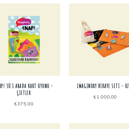
yeniye
göre
sıralandı
AP! 3Ü 1 ARADA KART OYUNU –
IMAGINORY HIKAYE SETI – U
ÇIFTLIK
₺
1.000,00
₺
375,00