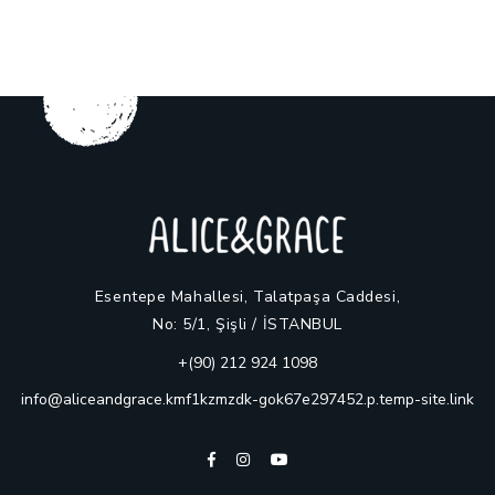
Esentepe Mahallesi, Talatpaşa Caddesi,
No: 5/1, Şişli / İSTANBUL
+(90) 212 924 1098
info@aliceandgrace.kmf1kzmzdk-gok67e297452.p.temp-site.link