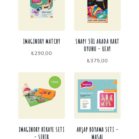
IMAGINORY MATCHY
SNAP! 3Ü1 ARADA KART
OYUNU – UZAY
₺
290,00
₺
375,00
YENI
IMAGINORY HIKAYE SETI
AHŞAP BOYAMA SETI –
– ŞEHIR
MASAL