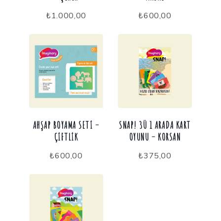
₺
1.000,00
₺
600,00
AHŞAP BOYAMA SETI –
SNAP! 3Ü 1 ARADA KART
ÇIFTLIK
OYUNU – KORSAN
₺
600,00
₺
375,00