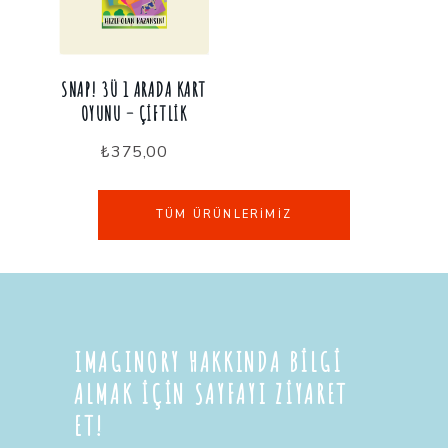
SNAP! 3Ü 1 ARADA KART
OYUNU – ÇIFTLIK
₺
375,00
TÜM ÜRÜNLERIMIZ
IMAGINORY HAKKINDA BİLGİ
ALMAK İÇİN SAYFAYI ZİYARET
ET!