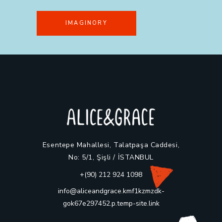
IMAGINORY
Esentepe Mahallesi, Talatpaşa Caddesi,
No: 5/1, Şişli / İSTANBUL
+(90) 212 924 1098
info@aliceandgrace.kmf1kzmzdk-
gok67e297452.p.temp-site.link