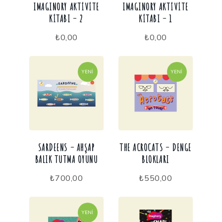
IMAGINORY AKTIVITE
IMAGINORY AKTIVITE
KITABI – 2
KITABI – 1
₺
0,00
₺
0,00
YENI
YENI
SARDEENS – AHŞAP
THE ACROCATS – DENGE
BALIK TUTMA OYUNU
BLOKLARI
₺
700,00
₺
550,00
YENI