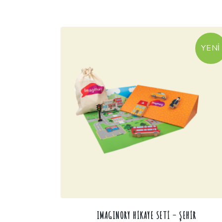
YENI
IMAGINORY HIKAYE SETI – ŞEHIR