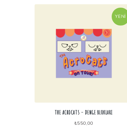
YENI
THE ACROCATS – DENGE BLOKLARI
₺
550,00