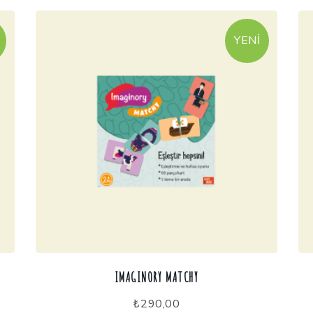
YENI
IMAGINORY MATCHY
₺
290,00