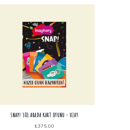
SNAP! 3Ü1 ARADA KART OYUNU – UZAY
₺
375,00