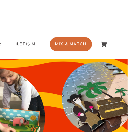
R
İLETİŞİM
MIX & MATCH