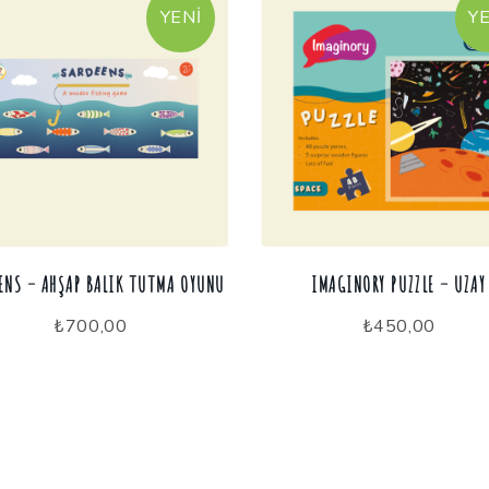
YENI
YE
ENS – AHŞAP BALIK TUTMA OYUNU
IMAGINORY PUZZLE – UZAY
₺
700,00
₺
450,00