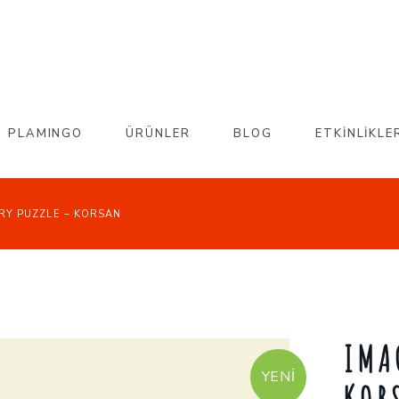
PLAMINGO
ÜRÜNLER
BLOG
ETKİNLİKLE
RY PUZZLE – KORSAN
IMA
🔍
YENI