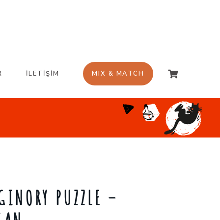
R
İLETİŞİM
MIX & MATCH
GINORY PUZZLE –