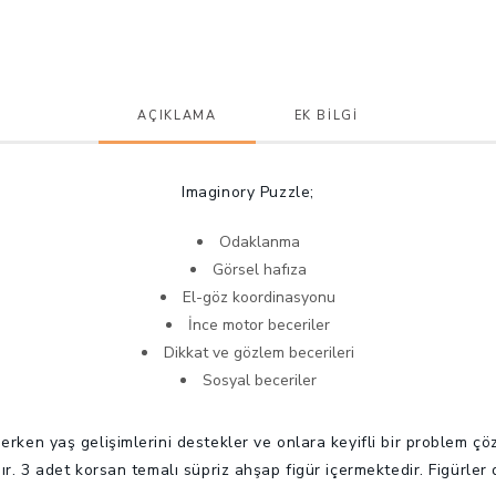
AÇIKLAMA
EK BILGI
Imaginory Puzzle;
Odaklanma
Görsel hafıza
El-göz koordinasyonu
İnce motor beceriler
Dikkat ve gözlem becerileri
Sosyal beceriler
 erken yaş gelişimlerini destekler ve onlara keyifli bir problem ç
. 3 adet korsan temalı süpriz ahşap figür içermektedir. Figürler de