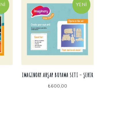
NI
YENI
IMAGINORY AHŞAP BOYAMA SETI – ŞEHIR
₺
600,00