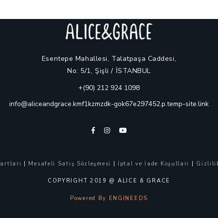
Esentepe Mahallesi, Talatpaşa Caddesi,
No: 5/1, Şişli / İSTANBUL
+(90) 212 924 1098
info@aliceandgrace.kmf1kzmzdk-gok67e297452.p.temp-site.link
artları
|
Mesafeli Satış Sözleşmesi
|
İptal ve İade Koşulları
|
Gizlili
COPYRIGHT 2019 @ ALICE & GRACE
Powered By ENGINEEDS