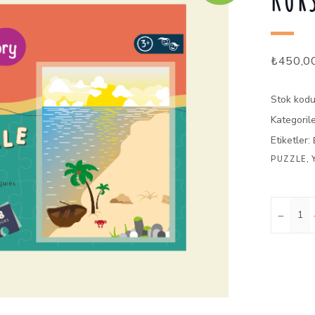
KOR
₺
450,0
Stok kod
Kategoril
Etiketler:
,
PUZZLE
Quantity