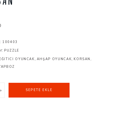
SAN
0
u:
100403
er:
PUZZLE
,
,
,
EĞITICI OYUNCAK
AHŞAP OYUNCAK
KORSAN
YAPBOZ
SEPETE EKLE